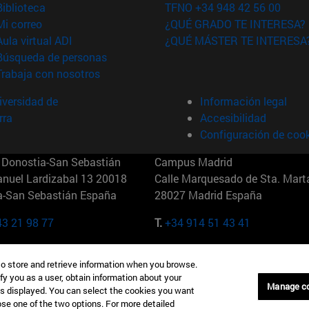
(abre en nueva ventana)
Biblioteca
TFNO +34 948 42 56 00
(abre en nueva ventana)
Mi correo
¿QUÉ GRADO TE INTERESA?
(abre en nueva ventana)
Aula virtual ADI
¿QUÉ MÁSTER TE INTERESA
(abre en nueva ventana)
Búsqueda de personas
(abre en nueva ventana)
Trabaja con nosotros
versidad de
Información legal
rra
Accesibilidad
Configuración de coo
Donostia-San Sebastián
Campus Madrid
anuel Lardizabal 13 20018
Calle Marquesado de Sta. Marta
a-San Sebastián España
28027 Madrid España
43 21 98 77
T.
+34 914 51 43 41
Nueva York (IESE)
Campus Munich (IESE)
to store and retrieve information when you browse.
7th St 10019-2201 Nueva York
Maria-Theresia-Straße 15 8167
fy you as a user, obtain information about your
Múnich Alemania
Manage c
is displayed. You can select the cookies you want
oose one of the two options. For more detailed