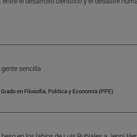
entre el desarrollo científico y el desastre hum
a gente sencilla
 Grado en Filosofía, Política y Economía (PPE)
el beso en los labios de Luis Rubiales a Jenni H