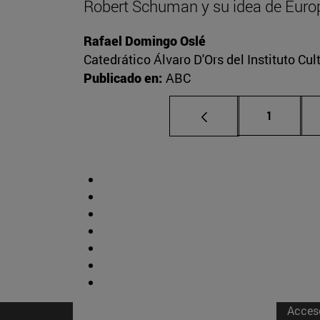
Robert Schuman y su idea de Euro
Rafael Domingo Oslé
Catedrático Álvaro D'Ors del Instituto Cu
Publicado en:
ABC
Página
1
Acces