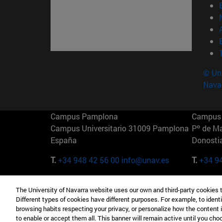
© Uni
Nava
Campus Pamplona
Campus 
Campus Universitario 31009 Pamplona
Pº de M
España
Donosti
T.
+34 948 42 56 00
info@unav.es
T.
+34 9
Campus Madrid (IESE)
Campus 
The University of Navarra website uses our own and third-party cookies 
Camino del Cerro Águila 3 28023
165 W 5
Different types of cookies have different purposes. For example, to identi
Madrid España
EE.UU
browsing habits respecting your privacy, or personalize how the content 
to enable or accept them all. This banner will remain active until you ch