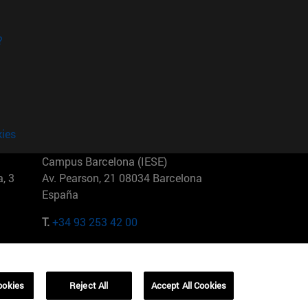
?
kies
Campus Barcelona (IESE)
, 3
Av. Pearson, 21 08034 Barcelona
España
T.
+34 93 253 42 00
Campus Sao Paulo (IESE)
5
Rua Martiniano de Carvalho, 573
01321001 Bela Vista Brasil
ookies
Reject All
Accept All Cookies