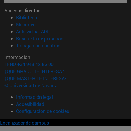
Accesos directos
(abre en nueva ventana)
Biblioteca
(abre en nueva ventana)
Mi correo
(abre en nueva ventana)
Aula virtual ADI
(abre en nueva ventana)
Búsqueda de personas
(abre en nueva ventana)
Trabaja con nosotros
Información
TFNO +34 948 42 56 00
¿QUÉ GRADO TE INTERESA?
¿QUÉ MÁSTER TE INTERESA?
© Universidad de Navarra
Información legal
Accesibilidad
Configuración de cookies
Localizador de campus