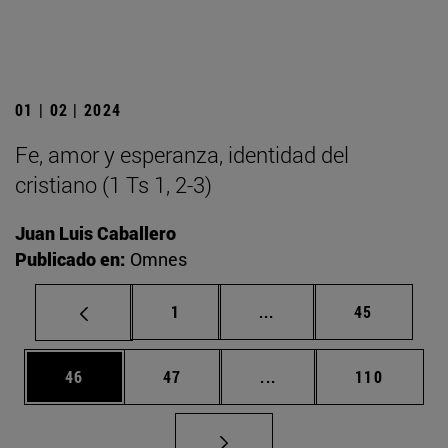
01 | 02 | 2024
Fe, amor y esperanza, identidad del
cristiano (1 Ts 1, 2-3)
Juan Luis Caballero
Publicado en:
Omnes
Página
Páginas intermedias Us
Página
1
...
45
Página
Página
Páginas intermedias U
Página
46
47
...
110