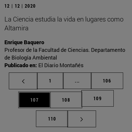
12 | 12 | 2020
La Ciencia estudia la vida en lugares como
Altamira
Enrique Baquero
Profesor de la Facultad de Ciencias. Departamento
de Biología Ambiental
Publicado en:
El Diario Montañés
Página
Páginas intermedias Us
Página
1
...
106
Página
109
Página
Página
107
108
Página
110