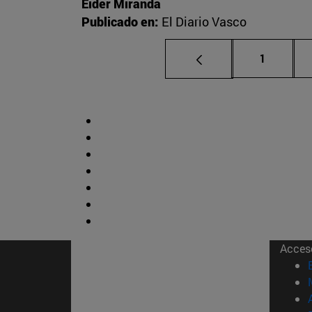
Eider Miranda
Publicado en:
El Diario Vasco
Página
1
Acces