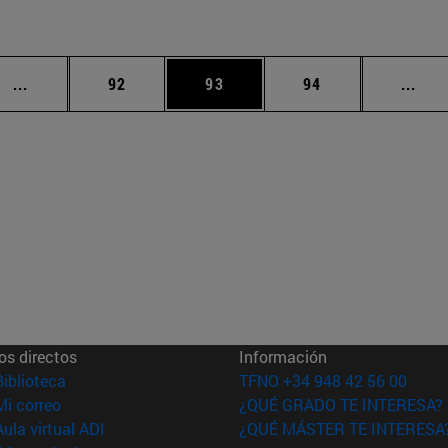
Páginas intermedias Use TAB para desplazarse.
Página
Página
Página
Pági
...
92
93
94
...
os directos
Información
(abre en nueva ventana)
Biblioteca
TFNO +34 948 42 56 00
(abre en nueva ventana)
Mi correo
¿QUÉ GRADO TE INTERESA?
(abre en nueva ventana)
Aula virtual ADI
¿QUÉ MÁSTER TE INTERESA