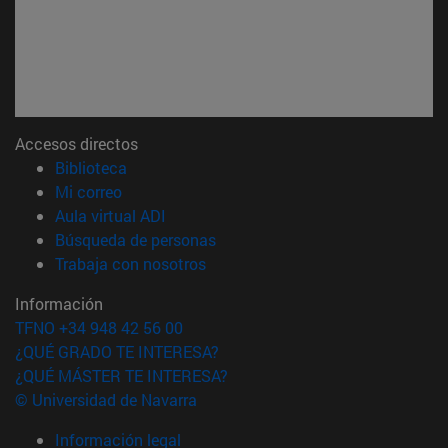
Accesos directos
(abre en nueva ventana)
Biblioteca
(abre en nueva ventana)
Mi correo
(abre en nueva ventana)
Aula virtual ADI
(abre en nueva ventana)
Búsqueda de personas
(abre en nueva ventana)
Trabaja con nosotros
Información
TFNO +34 948 42 56 00
¿QUÉ GRADO TE INTERESA?
¿QUÉ MÁSTER TE INTERESA?
© Universidad de Navarra
Información legal