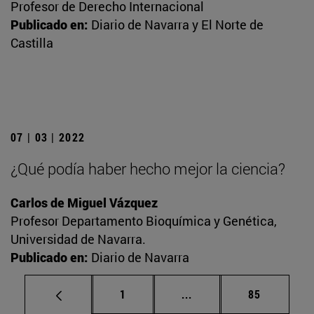
Profesor de Derecho Internacional
Publicado en:
Diario de Navarra y El Norte de
Castilla
07 | 03 | 2022
¿Qué podía haber hecho mejor la ciencia?
Carlos de Miguel Vázquez
Profesor Departamento Bioquímica y Genética,
Universidad de Navarra.
Publicado en:
Diario de Navarra
Página
Páginas intermedias Us
Página
1
...
85