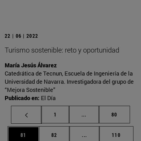
22 | 06 | 2022
Turismo sostenible: reto y oportunidad
María Jesús Álvarez
Catedrática de Tecnun, Escuela de Ingeniería de la
Universidad de Navarra. Investigadora del grupo de
“Mejora Sostenible”
Publicado en:
El Día
Página
Páginas intermedias Us
Página
1
...
80
Página
Página
Páginas intermedias U
Página
81
82
...
110