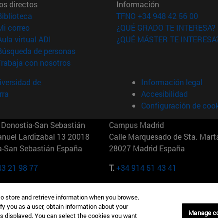
os directos
Información
(abre en nueva ventana)
Biblioteca
TFNO +34 948 42 56 00
(abre en nueva ventana)
Mi correo
¿QUÉ GRADO TE INTERESA?
(abre en nueva ventana)
Aula virtual ADI
¿QUÉ MÁSTER TE INTERESA
(abre en nueva ventana)
Búsqueda de personas
(abre en nueva ventana)
Trabaja con nosotros
versidad de
Información legal
rra
Accesibilidad
Configuración de coo
Donostia-San Sebastián
Campus Madrid
anuel Lardizabal 13 20018
Calle Marquesado de Sta. Marta
a-San Sebastián España
28027 Madrid España
43 21 98 77
T.
+34 914 51 43 41
Nueva York (IESE)
Campus Munich (IESE)
to store and retrieve information when you browse.
7th St 10019-2201 Nueva York
Maria-Theresia-Straße 15 8167
fy you as a user, obtain information about your
Múnich Alemania
Manage c
is displayed. You can select the cookies you want