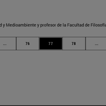
ad y Medioambiente y profesor de la Facultad de Filosofí
Páginas intermedias Use TAB para desplazarse.
Página
Página
Página
Pági
...
76
77
78
...