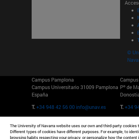
Acces
© Uni
Nava
Campus Pamplona
Campus 
Campus Universitario 31009 Pamplona
Pº de M
España
Donosti
T.
+34 948 42 56 00
info@unav.es
T.
+34 9
Campus Madrid (IESE)
Campus 
The University of Navarra website uses our own and third-party cookies 
Camino del Cerro Águila 3 28023
165 W 5
Different types of cookies have different purposes. For example, to identi
Madrid España
EE.UU
browsing habits respecting your privacy, or personalize how the content 