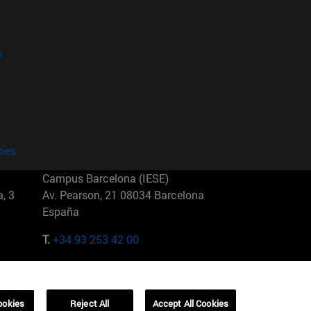
?
kies
Campus Barcelona (IESE)
, 3
Av. Pearson, 21 08034 Barcelona
España
T.
+34 93 253 42 00
Campus Sao Paulo (IESE)
5
Rua Martiniano de Carvalho, 573
01321001 Bela Vista Brasil
ookies
Reject All
Accept All Cookies