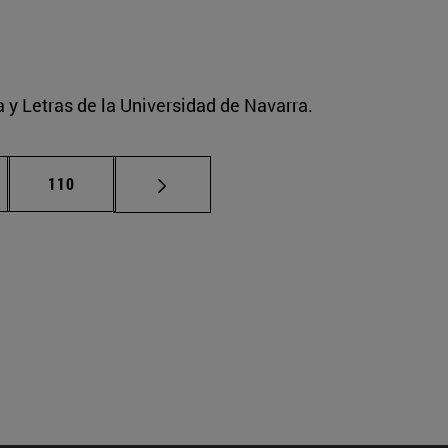
a y Letras de la Universidad de Navarra.
nas intermedias Use TAB para desplazarse.
Página
110