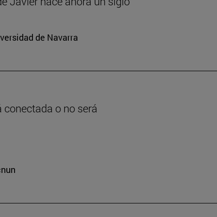
 de Javier hace ahora un siglo
iversidad de Navarra
rá conectada o no será
cnun