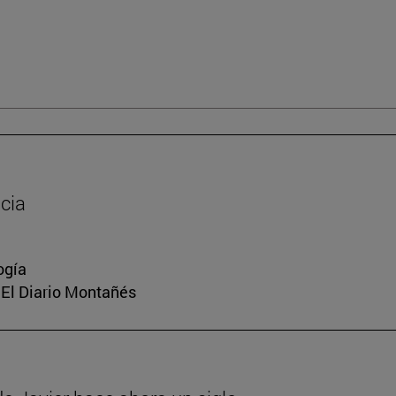
cia
ogía
, El Diario Montañés