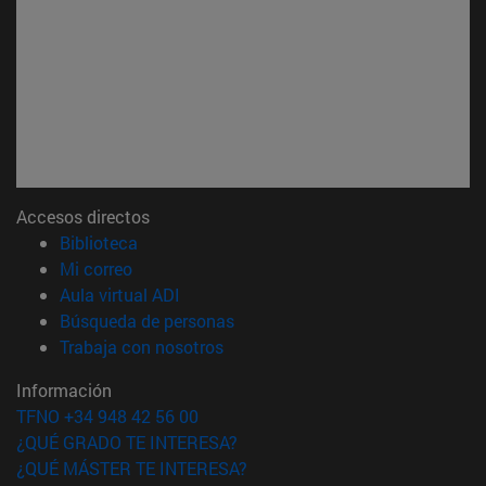
Accesos directos
(abre en nueva ventana)
Biblioteca
(abre en nueva ventana)
Mi correo
(abre en nueva ventana)
Aula virtual ADI
(abre en nueva ventana)
Búsqueda de personas
(abre en nueva ventana)
Trabaja con nosotros
Información
TFNO +34 948 42 56 00
¿QUÉ GRADO TE INTERESA?
¿QUÉ MÁSTER TE INTERESA?