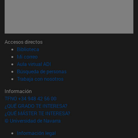
Accesos directos
(abre en nueva ventana)
Biblioteca
(abre en nueva ventana)
Mi correo
(abre en nueva ventana)
Aula virtual ADI
(abre en nueva ventana)
Búsqueda de personas
(abre en nueva ventana)
Trabaja con nosotros
Información
TFNO +34 948 42 56 00
¿QUÉ GRADO TE INTERESA?
¿QUÉ MÁSTER TE INTERESA?
© Universidad de Navarra
Información legal