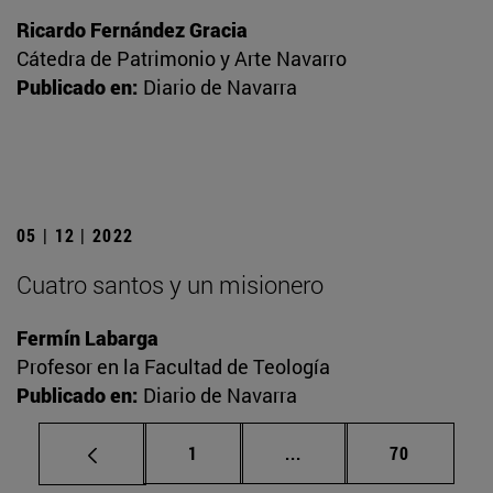
Ricardo Fernández Gracia
Cátedra de Patrimonio y Arte Navarro
Publicado en:
Diario de Navarra
05 | 12 | 2022
Cuatro santos y un misionero
Fermín Labarga
Profesor en la Facultad de Teología
Publicado en:
Diario de Navarra
Página
Páginas intermedias Us
Página
1
...
70