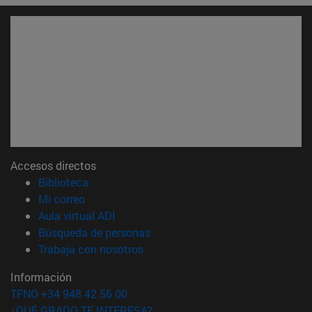
Accesos directos
(abre en nueva ventana)
Biblioteca
(abre en nueva ventana)
Mi correo
(abre en nueva ventana)
Aula virtual ADI
(abre en nueva ventana)
Búsqueda de personas
(abre en nueva ventana)
Trabaja con nosotros
Información
TFNO +34 948 42 56 00
¿QUÉ GRADO TE INTERESA?