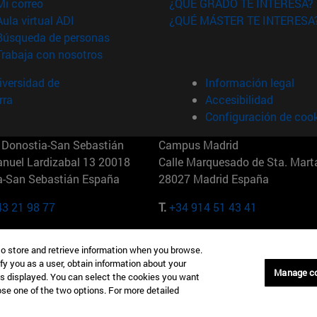
(abre en nueva ventana)
Mi correo
¿QUÉ GRADO TE INTERESA?
(abre en nueva ventana)
Aula virtual ADI
¿QUÉ MÁSTER TE INTERESA
(abre en nueva ventana)
Búsqueda de personas
(abre en nueva ventana)
Trabaja con nosotros
versidad de
Información legal
rra
Accesibilidad
Configuración de coo
Donostia-San Sebastián
Campus Madrid
anuel Lardizabal 13 20018
Calle Marquesado de Sta. Marta
a-San Sebastián España
28027 Madrid España
43 21 98 77
T.
+34 914 51 43 41
Nueva York (IESE)
Campus Munich (IESE)
to store and retrieve information when you browse.
7th St 10019-2201 Nueva York
Maria-Theresia-Straße 15 8167
fy you as a user, obtain information about your
Múnich Alemania
Manage c
is displayed. You can select the cookies you want
oose one of the two options. For more detailed
6 346 8850
T.
+49 89 24209790