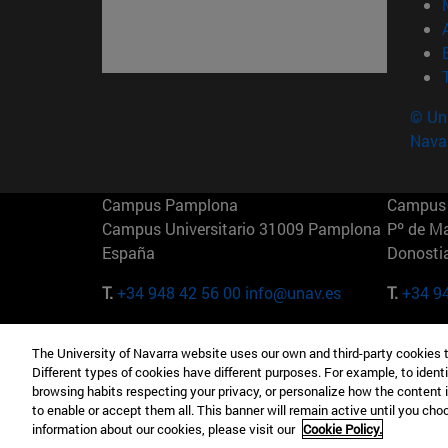
© Uni
Nava
Campus Pamplona
Campus 
Campus Universitario 31009 Pamplona
Pº de M
España
Donosti
T.
+34 948 42 56 00
info@unav.es
T.
+34 9
Campus Madrid (IESE)
Campus 
The University of Navarra website uses our own and third-party cookies 
Camino del Cerro Águila 3 28023
165 W 5
Different types of cookies have different purposes. For example, to identi
Madrid España
EE.UU
browsing habits respecting your privacy, or personalize how the content 
to enable or accept them all. This banner will remain active until you ch
T.
+34 912 11 30 00
T.
+1 64
information about our cookies, please visit our
Cookie Policy.