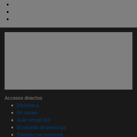
Accesos directos
(abre en nueva ventana)
Biblioteca
(abre en nueva ventana)
Mi correo
(abre en nueva ventana)
Aula virtual ADI
(abre en nueva ventana)
Búsqueda de personas
(abre en nueva ventana)
Trabaja con nosotros