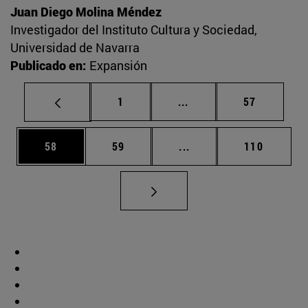
Juan Diego Molina Méndez
Investigador del Instituto Cultura y Sociedad,
Universidad de Navarra
Publicado en:
Expansión
Página
Páginas intermedias Us
Página
1
...
57
Página
Página
Páginas intermedias U
Página
58
59
...
110