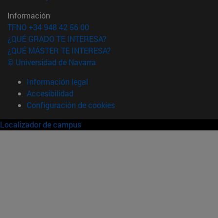
Información
TFNO +34 948 42 56 00
¿QUÉ GRADO TE INTERESA?
¿QUÉ MÁSTER TE INTERESA?
© Universidad de Navarra
Información legal
Accesibilidad
Configuración de cookies
Localizador de campus