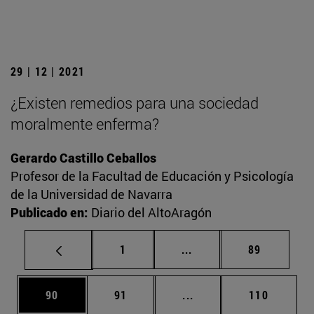
29 | 12 | 2021
¿Existen remedios para una sociedad
moralmente enferma?
Gerardo Castillo Ceballos
Profesor de la Facultad de Educación y Psicología
de la Universidad de Navarra
Publicado en:
Diario del AltoAragón
Página
Páginas intermedias Us
Página
1
...
89
Página
Página
Páginas intermedias U
Página
90
91
...
110