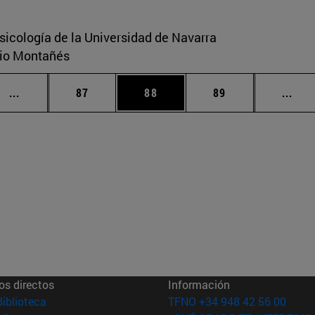
sicología de la Universidad de Navarra
ario Montañés
Páginas intermedias Use TAB para desplazarse.
Página
Página
Página
Pági
...
87
88
89
...
os directos
Información
(abre en nueva ventana)
Biblioteca
TFNO +34 948 42 56 00