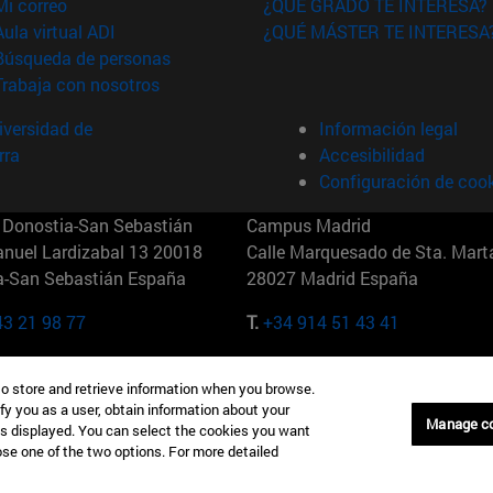
(abre en nueva ventana)
Mi correo
¿QUÉ GRADO TE INTERESA?
(abre en nueva ventana)
Aula virtual ADI
¿QUÉ MÁSTER TE INTERESA
(abre en nueva ventana)
Búsqueda de personas
(abre en nueva ventana)
Trabaja con nosotros
versidad de
Información legal
rra
Accesibilidad
Configuración de coo
Donostia-San Sebastián
Campus Madrid
anuel Lardizabal 13 20018
Calle Marquesado de Sta. Marta
a-San Sebastián España
28027 Madrid España
43 21 98 77
T.
+34 914 51 43 41
Nueva York (IESE)
Campus Munich (IESE)
to store and retrieve information when you browse.
7th St 10019-2201 Nueva York
Maria-Theresia-Straße 15 8167
fy you as a user, obtain information about your
Múnich Alemania
Manage c
is displayed. You can select the cookies you want
oose one of the two options. For more detailed
6 346 8850
T.
+49 89 24209790