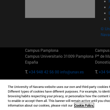
© Uni
Nava
Campus Pamplona
Campus 
Campus Universitario 31009 Pamplona
Pº de M
España
Donosti
T.
+34 948 42 56 00
info@unav.es
T.
+34 9
Campus Madrid (IESE)
Campus 
The University of Navarra website uses our own and third-party cookies 
Camino del Cerro Águila 3 28023
165 W 5
Different types of cookies have different purposes. For example, to identi
Madrid España
EE.UU
browsing habits respecting your privacy, or personalize how the content 
to enable or accept them all. This banner will remain active until you ch
T.
+34 912 11 30 00
T.
+1 64
information about our cookies, please visit our
Cookie Policy.