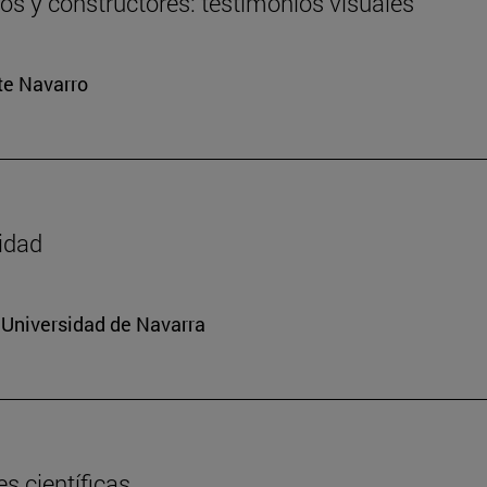
ros y constructores: testimonios visuales
rte Navarro
sidad
a Universidad de Navarra
s científicas