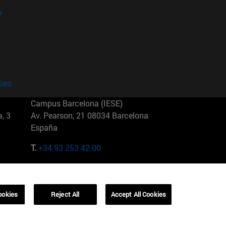
?
kies
Campus Barcelona (IESE)
, 3
Av. Pearson, 21 08034 Barcelona
España
T.
+34 93 253 42 00
Campus Sao Paulo (IESE)
5
Rua Martiniano de Carvalho, 573
01321001 Bela Vista Brasil
ookies
Reject All
Accept All Cookies
T.
+55 11 3177-8300