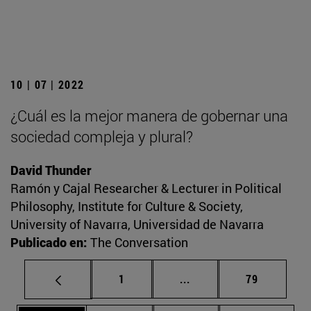
10 | 07 | 2022
¿Cuál es la mejor manera de gobernar una
sociedad compleja y plural?
David Thunder
Ramón y Cajal Researcher & Lecturer in Political
Philosophy, Institute for Culture & Society,
University of Navarra, Universidad de Navarra
Publicado en:
The Conversation
Página
Páginas intermedias Us
Página
1
...
79