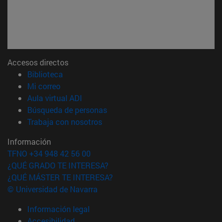
Accesos directos
(abre en nueva ventana)
Biblioteca
(abre en nueva ventana)
Mi correo
(abre en nueva ventana)
Aula virtual ADI
(abre en nueva ventana)
Búsqueda de personas
(abre en nueva ventana)
Trabaja con nosotros
Información
TFNO +34 948 42 56 00
¿QUÉ GRADO TE INTERESA?
¿QUÉ MÁSTER TE INTERESA?
© Universidad de Navarra
Información legal
Accesibilidad