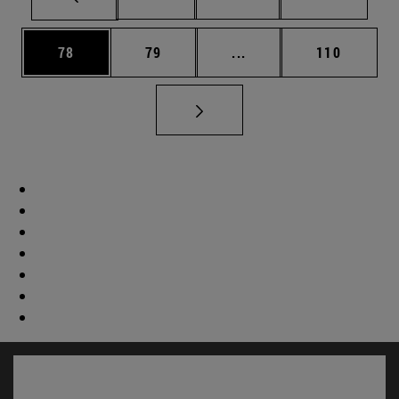
Página
Página
Páginas intermedias U
Página
78
79
...
110