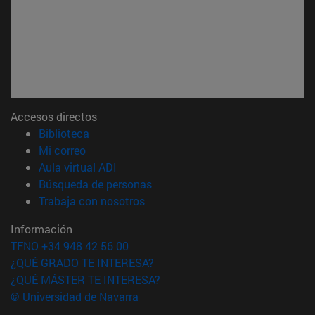
Accesos directos
(abre en nueva ventana)
Biblioteca
(abre en nueva ventana)
Mi correo
(abre en nueva ventana)
Aula virtual ADI
(abre en nueva ventana)
Búsqueda de personas
(abre en nueva ventana)
Trabaja con nosotros
Información
TFNO +34 948 42 56 00
¿QUÉ GRADO TE INTERESA?
¿QUÉ MÁSTER TE INTERESA?
© Universidad de Navarra