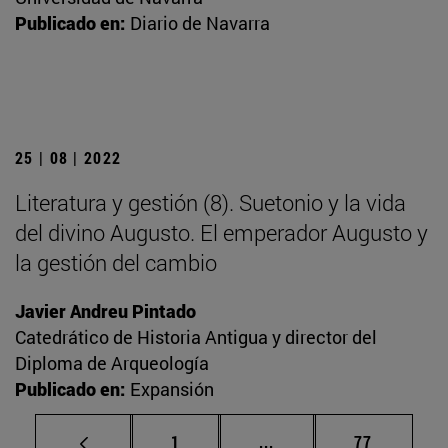
Publicado en:
Diario de Navarra
25 | 08 | 2022
Literatura y gestión (8). Suetonio y la vida
del divino Augusto. El emperador Augusto y
la gestión del cambio
Javier Andreu Pintado
Catedrático de Historia Antigua y director del
Diploma de Arqueología
Publicado en:
Expansión
Página
Páginas intermedias Us
Página
1
...
77