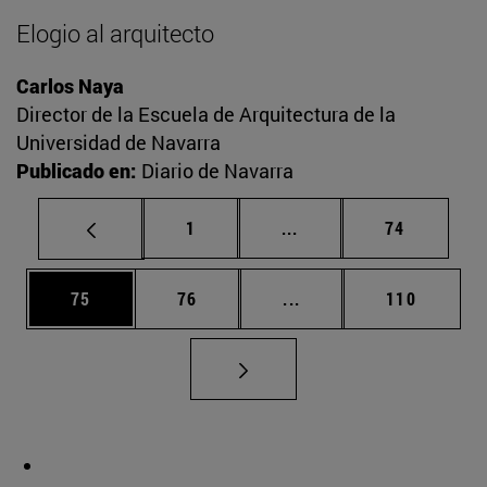
Elogio al arquitecto
Carlos Naya
Director de la Escuela de Arquitectura de la
Universidad de Navarra
Publicado en:
Diario de Navarra
Página
Páginas intermedias Us
Página
1
...
74
Página
Página
Páginas intermedias U
Página
75
76
...
110