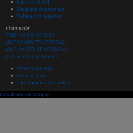
(abre en nueva ventana)
Aula virtual ADI
(abre en nueva ventana)
Búsqueda de personas
(abre en nueva ventana)
Trabaja con nosotros
Información
TFNO +34 948 42 56 00
¿QUÉ GRADO TE INTERESA?
¿QUÉ MÁSTER TE INTERESA?
© Universidad de Navarra
Información legal
Accesibilidad
Configuración de cookies
Localizador de campus