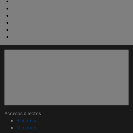
Accesos directos
(abre en nueva ventana)
Biblioteca
(abre en nueva ventana)
Mi correo