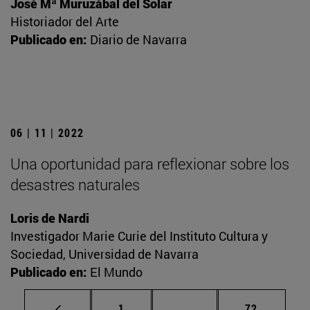
José Mª Muruzábal del Solar
Historiador del Arte
Publicado en:
Diario de Navarra
06 | 11 | 2022
Una oportunidad para reflexionar sobre los
desastres naturales
Loris de Nardi
Investigador Marie Curie del Instituto Cultura y
Sociedad, Universidad de Navarra
Publicado en:
El Mundo
Página
Páginas intermedias Us
Página
1
...
72