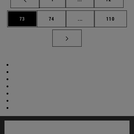
Página
Página
Páginas intermedias U
Página
73
74
...
110