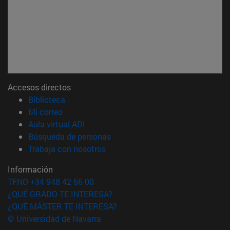
Accesos directos
(abre en nueva ventana)
Biblioteca
(abre en nueva ventana)
Mi correo
(abre en nueva ventana)
Aula virtual ADI
(abre en nueva ventana)
Búsqueda de personas
(abre en nueva ventana)
Trabaja con nosotros
Información
TFNO +34 948 42 56 00
¿QUÉ GRADO TE INTERESA?
¿QUÉ MÁSTER TE INTERESA?
© Universidad de Navarra