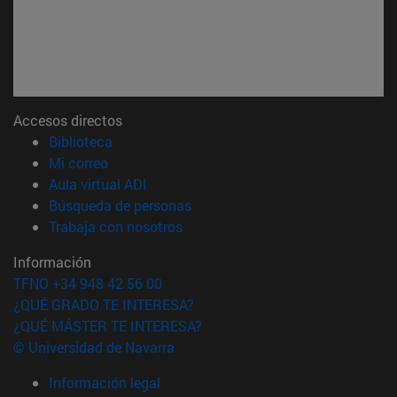
Accesos directos
(abre en nueva ventana)
Biblioteca
(abre en nueva ventana)
Mi correo
(abre en nueva ventana)
Aula virtual ADI
(abre en nueva ventana)
Búsqueda de personas
(abre en nueva ventana)
Trabaja con nosotros
Información
TFNO +34 948 42 56 00
¿QUÉ GRADO TE INTERESA?
¿QUÉ MÁSTER TE INTERESA?
© Universidad de Navarra
Información legal