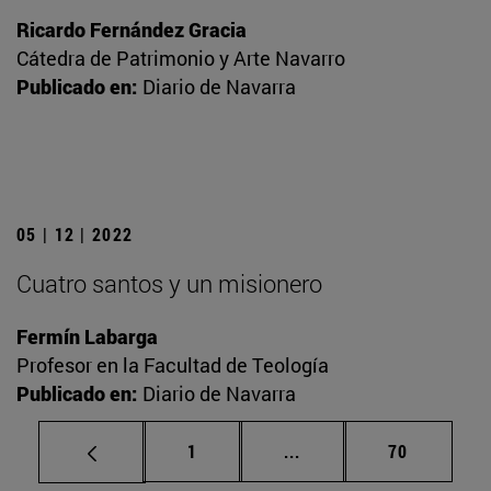
Ricardo Fernández Gracia
Cátedra de Patrimonio y Arte Navarro
Publicado en:
Diario de Navarra
05 | 12 | 2022
Cuatro santos y un misionero
Fermín Labarga
Profesor en la Facultad de Teología
Publicado en:
Diario de Navarra
Página
Páginas intermedias Us
Página
1
...
70