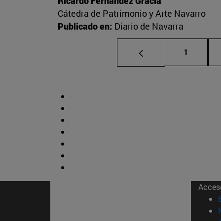
Ricardo Fernández Gracia
Cátedra de Patrimonio y Arte Navarro
Publicado en:
Diario de Navarra
Página
1
Acces