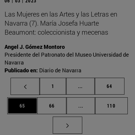
06 | 03 | 2023
Las Mujeres en las Artes y las Letras en
Navarra (7). María Josefa Huarte
Beaumont: coleccionista y mecenas
Angel J. Gómez Montoro
Presidente del Patronato del Museo Universidad de
Navarra
Publicado en:
Diario de Navarra
Página
Páginas intermedias Us
Página
1
...
64
Página
Página
Páginas intermedias U
Página
65
66
...
110