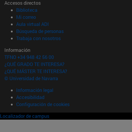
Accesos directos
(abre en nueva ventana)
Biblioteca
(abre en nueva ventana)
Mi correo
(abre en nueva ventana)
Aula virtual ADI
(abre en nueva ventana)
Búsqueda de personas
(abre en nueva ventana)
Trabaja con nosotros
Información
TFNO +34 948 42 56 00
¿QUÉ GRADO TE INTERESA?
¿QUÉ MÁSTER TE INTERESA?
© Universidad de Navarra
Información legal
Accesibilidad
Configuración de cookies
Localizador de campus