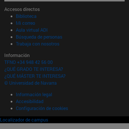
Accesos directos
(abre en nueva ventana)
Biblioteca
(abre en nueva ventana)
Mi correo
(abre en nueva ventana)
Aula virtual ADI
(abre en nueva ventana)
Búsqueda de personas
(abre en nueva ventana)
Trabaja con nosotros
Información
TFNO +34 948 42 56 00
¿QUÉ GRADO TE INTERESA?
¿QUÉ MÁSTER TE INTERESA?
© Universidad de Navarra
Información legal
Accesibilidad
Configuración de cookies
Localizador de campus