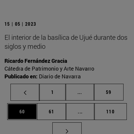
15 | 05 | 2023
El interior de la basílica de Ujué durante dos
siglos y medio
Ricardo Fernández Gracia
Cátedra de Patrimonio y Arte Navarro
Publicado en:
Diario de Navarra
Página
Páginas intermedias Us
Página
1
...
59
Página
Página
Páginas intermedias U
Página
60
61
...
110