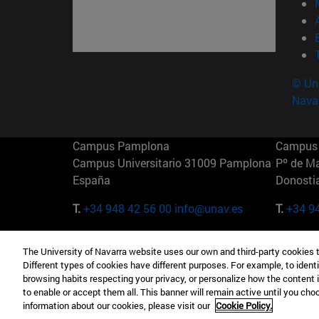
© Uni
Nava
Campus Pamplona
Campus 
Campus Universitario 31009 Pamplona
Pº de M
España
Donosti
T.
+34 948 42 56 00
info@unav.es
T.
+34 9
Campus Madrid (IESE)
Campus 
The University of Navarra website uses our own and third-party cookies 
Camino del Cerro Águila 3 28023
165 W 5
Different types of cookies have different purposes. For example, to identi
Madrid España
EE.UU
browsing habits respecting your privacy, or personalize how the content 
to enable or accept them all. This banner will remain active until you ch
T.
+34 912 11 30 00
T.
+1 64
information about our cookies, please visit our
Cookie Policy.