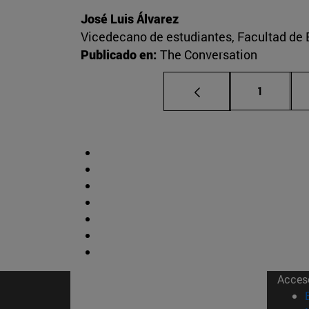
José Luis Álvarez
Vicedecano de estudiantes, Facultad d
Publicado en:
The Conversation
Página
1
Acces