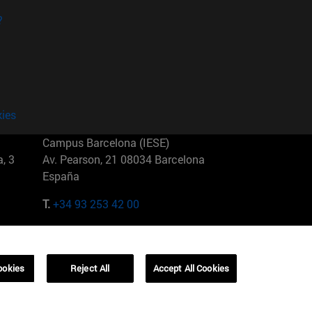
?
kies
Campus Barcelona (IESE)
, 3
Av. Pearson, 21 08034 Barcelona
España
T.
+34 93 253 42 00
Campus Sao Paulo (IESE)
5
Rua Martiniano de Carvalho, 573
01321001 Bela Vista Brasil
ookies
Reject All
Accept All Cookies
T.
+55 11 3177-8300