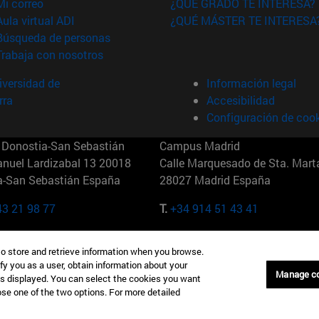
(abre en nueva ventana)
Mi correo
¿QUÉ GRADO TE INTERESA?
(abre en nueva ventana)
Aula virtual ADI
¿QUÉ MÁSTER TE INTERESA
(abre en nueva ventana)
Búsqueda de personas
(abre en nueva ventana)
Trabaja con nosotros
versidad de
Información legal
rra
Accesibilidad
Configuración de coo
Donostia-San Sebastián
Campus Madrid
anuel Lardizabal 13 20018
Calle Marquesado de Sta. Marta
a-San Sebastián España
28027 Madrid España
43 21 98 77
T.
+34 914 51 43 41
Nueva York (IESE)
Campus Munich (IESE)
to store and retrieve information when you browse.
7th St 10019-2201 Nueva York
Maria-Theresia-Straße 15 8167
fy you as a user, obtain information about your
Múnich Alemania
Manage c
is displayed. You can select the cookies you want
oose one of the two options. For more detailed
6 346 8850
T.
+49 89 24209790