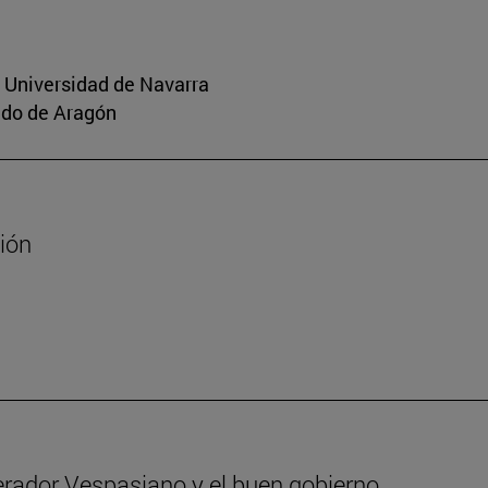
a Universidad de Navarra
aldo de Aragón
sión
erador Vespasiano y el buen gobierno