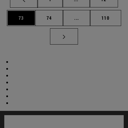
Página
Página
Páginas intermedias U
Página
73
74
...
110