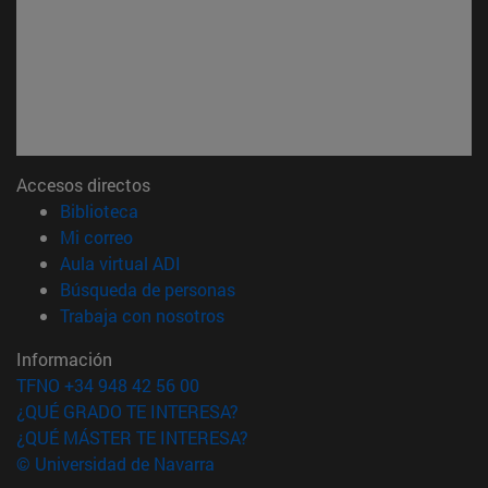
Accesos directos
(abre en nueva ventana)
Biblioteca
(abre en nueva ventana)
Mi correo
(abre en nueva ventana)
Aula virtual ADI
(abre en nueva ventana)
Búsqueda de personas
(abre en nueva ventana)
Trabaja con nosotros
Información
TFNO +34 948 42 56 00
¿QUÉ GRADO TE INTERESA?
¿QUÉ MÁSTER TE INTERESA?
© Universidad de Navarra