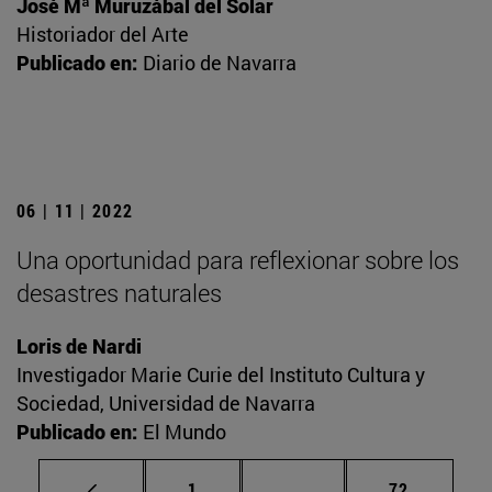
José Mª Muruzábal del Solar
Historiador del Arte
Publicado en:
Diario de Navarra
06 | 11 | 2022
Una oportunidad para reflexionar sobre los
desastres naturales
Loris de Nardi
Investigador Marie Curie del Instituto Cultura y
Sociedad, Universidad de Navarra
Publicado en:
El Mundo
Página
Páginas intermedias Us
Página
1
...
72