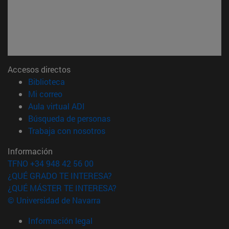
Accesos directos
(abre en nueva ventana)
Biblioteca
(abre en nueva ventana)
Mi correo
(abre en nueva ventana)
Aula virtual ADI
(abre en nueva ventana)
Búsqueda de personas
(abre en nueva ventana)
Trabaja con nosotros
Información
TFNO +34 948 42 56 00
¿QUÉ GRADO TE INTERESA?
¿QUÉ MÁSTER TE INTERESA?
© Universidad de Navarra
Información legal