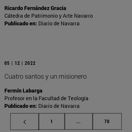
Ricardo Fernández Gracia
Cátedra de Patrimonio y Arte Navarro
Publicado en:
Diario de Navarra
05 | 12 | 2022
Cuatro santos y un misionero
Fermín Labarga
Profesor en la Facultad de Teología
Publicado en:
Diario de Navarra
Página
Páginas intermedias Us
Página
1
...
70