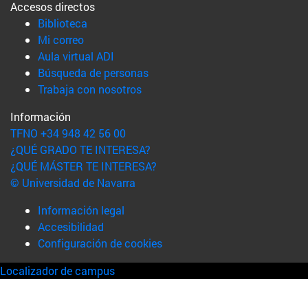
Accesos directos
(abre en nueva ventana)
Biblioteca
(abre en nueva ventana)
Mi correo
(abre en nueva ventana)
Aula virtual ADI
(abre en nueva ventana)
Búsqueda de personas
(abre en nueva ventana)
Trabaja con nosotros
Información
TFNO +34 948 42 56 00
¿QUÉ GRADO TE INTERESA?
¿QUÉ MÁSTER TE INTERESA?
© Universidad de Navarra
Información legal
Accesibilidad
Configuración de cookies
Localizador de campus