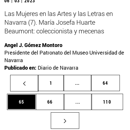
06 | 03 | 2023
Las Mujeres en las Artes y las Letras en
Navarra (7). María Josefa Huarte
Beaumont: coleccionista y mecenas
Angel J. Gómez Montoro
Presidente del Patronato del Museo Universidad de
Navarra
Publicado en:
Diario de Navarra
Página
Páginas intermedias Us
Página
1
...
64
Página
Página
Páginas intermedias U
Página
65
66
...
110