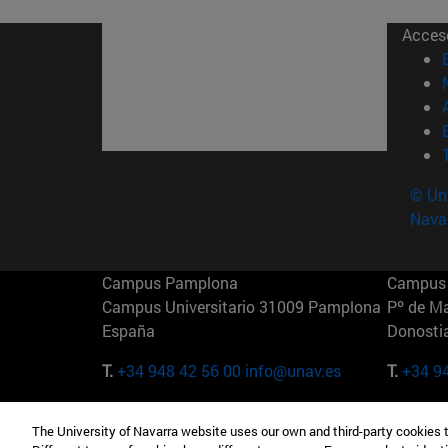
Acces
© Uni
Nava
Campus Pamplona
Campus 
Campus Universitario 31009 Pamplona
Pº de M
España
Donosti
T.
+34 948 42 56 00
info@unav.es
T.
+34 9
Campus Madrid (IESE)
Campus 
The University of Navarra website uses our own and third-party cookies 
Camino del Cerro Águila 3 28023
165 W 5