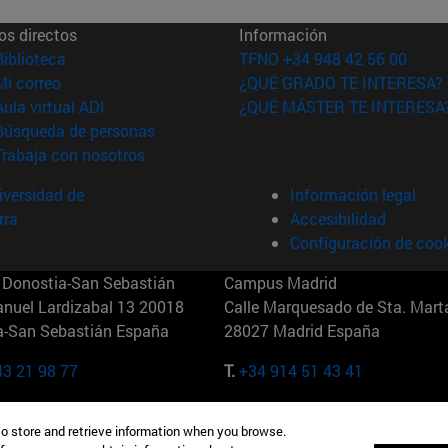
os directos
Información
(abre en nueva ventana)
Biblioteca
TFNO +34 948 42 56 00
(abre en nueva ventana)
Mi correo
¿QUÉ GRADO TE INTERESA?
(abre en nueva ventana)
Aula virtual ADI
¿QUÉ MÁSTER TE INTERESA
(abre en nueva ventana)
Búsqueda de personas
(abre en nueva ventana)
Trabaja con nosotros
versidad de
Información legal
rra
Accesibilidad
Configuración de coo
Donostia-San Sebastián
Campus Madrid
anuel Lardizabal 13 20018
Calle Marquesado de Sta. Marta
a-San Sebastián España
28027 Madrid España
43 21 98 77
T.
+34 914 51 43 41
Nueva York (IESE)
Campus Munich (IESE)
to store and retrieve information when you browse.
7th St 10019-2201 Nueva York
Maria-Theresia-Straße 15 8167