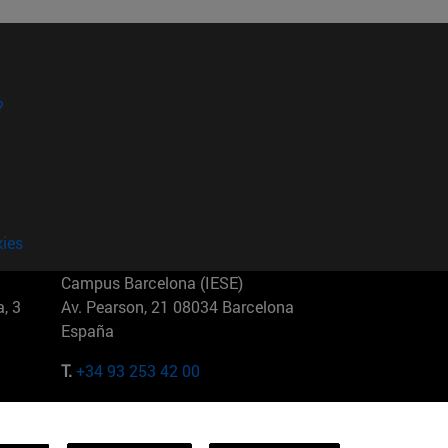
?
kies
Campus Barcelona (IESE)
, 3
Av. Pearson, 21 08034 Barcelona
España
T.
+34 93 253 42 00
Campus Sao Paulo (IESE)
5
Rua Martiniano de Carvalho, 573