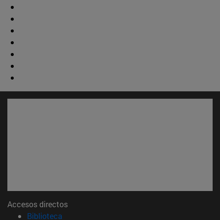
Accesos directos
(abre en nueva ventana)
Biblioteca