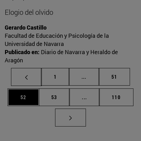
Elogio del olvido
Gerardo Castillo
Facultad de Educación y Psicología de la
Universidad de Navarra
Publicado en:
Diario de Navarra y Heraldo de
Aragón
Página
Páginas intermedias Us
Página
1
...
51
Página
Página
Páginas intermedias U
Página
52
53
...
110