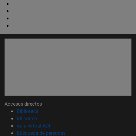
Accesos directos
(abre en nueva ventana)
Biblioteca
(abre en nueva ventana)
Mi correo
(abre en nueva ventana)
Aula virtual ADI
(abre en nueva ventana)
Búsqueda de personas