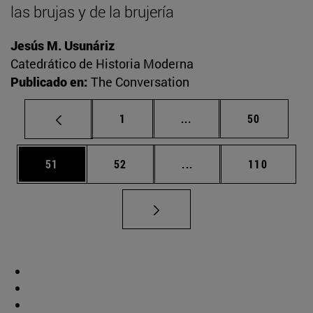
las brujas y de la brujería
Jesús M. Usunáriz
Catedrático de Historia Moderna
Publicado en:
The Conversation
Página
Páginas intermedias Us
Página
1
...
50
Página
Página
Páginas intermedias U
Página
51
52
...
110