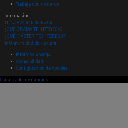
(abre en nueva ventana)
Trabaja con nosotros
Información
TFNO +34 948 42 56 00
¿QUÉ GRADO TE INTERESA?
¿QUÉ MÁSTER TE INTERESA?
© Universidad de Navarra
Información legal
Accesibilidad
Configuración de cookies
Localizador de campus