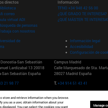
os directos
Información
(abre en nueva ventana)
Biblioteca
TFNO +34 948 42 56 00
(abre en nueva ventana)
Mi correo
¿QUÉ GRADO TE INTERESA?
(abre en nueva ventana)
Aula virtual ADI
¿QUÉ MÁSTER TE INTERESA
(abre en nueva ventana)
Búsqueda de personas
(abre en nueva ventana)
Trabaja con nosotros
versidad de
Información legal
rra
Accesibilidad
Configuración de coo
Donostia-San Sebastián
Campus Madrid
anuel Lardizabal 13 20018
Calle Marquesado de Sta. Marta
a-San Sebastián España
28027 Madrid España
43 21 98 77
T.
+34 914 51 43 41
Nueva York (IESE)
Campus Munich (IESE)
to store and retrieve information when you browse.
7th St 10019-2201 Nueva York
Maria-Theresia-Straße 15 8167
fy you as a user, obtain information about your
Múnich Alemania
Manage c
is displayed. You can select the cookies you want