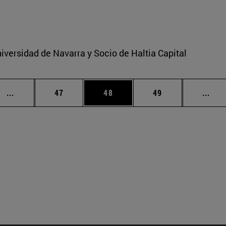
iversidad de Navarra y Socio de Haltia Capital
Páginas intermedias Use TAB para desplazarse.
Página
Página
Página
Pági
...
47
48
49
...