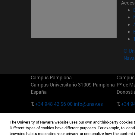
Acces
© Uni
Nava
Campus Pamplona
Campus 
Campus Universitario 31009 Pamplona
Pº de M
España
Donosti
T.
+34 948 42 56 00
info@unav.es
T.
+34 9
Campus Madrid (IESE)
Campus 
The University of Navarra website uses our own and third-party cookies 
Camino del Cerro Águila 3 28023
165 W 5
Different types of cookies have different purposes. For example, to identi
Madrid España
EE.UU
browsing habits respecting your privacy, or personalize how the content 