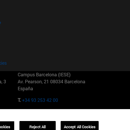
?
kies
Campus Barcelona (IESE)
, 3
Av. Pearson, 21 08034 Barcelona
España
T.
+34 93 253 42 00
Campus Sao Paulo (IESE)
5
Rua Martiniano de Carvalho, 573
01321001 Bela Vista Brasil
ookies
Reject All
Accept All Cookies