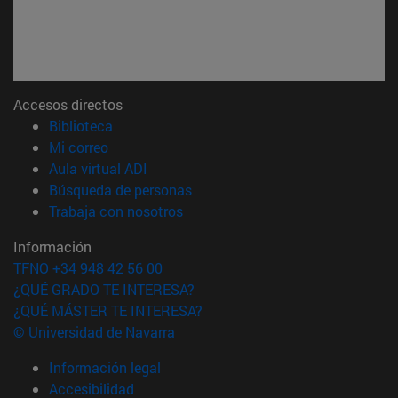
Accesos directos
(abre en nueva ventana)
Biblioteca
(abre en nueva ventana)
Mi correo
(abre en nueva ventana)
Aula virtual ADI
(abre en nueva ventana)
Búsqueda de personas
(abre en nueva ventana)
Trabaja con nosotros
Información
TFNO +34 948 42 56 00
¿QUÉ GRADO TE INTERESA?
¿QUÉ MÁSTER TE INTERESA?
© Universidad de Navarra
Información legal
Accesibilidad