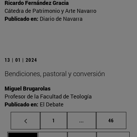
Ricardo Fernández Gracia
Cátedra de Patrimonio y Arte Navarro
Publicado en:
Diario de Navarra
13 | 01 | 2024
Bendiciones, pastoral y conversión
Miguel Brugarolas
Profesor de la Facultad de Teología
Publicado en:
El Debate
Página
Páginas intermedias Us
Página
1
...
46