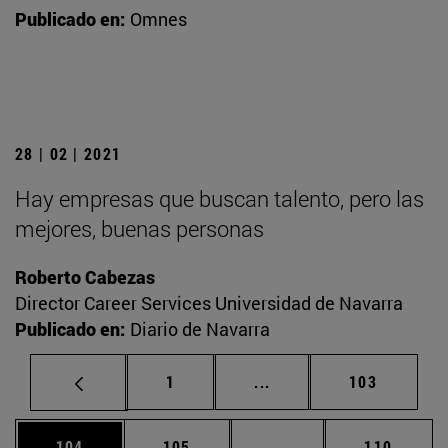
Publicado en:
Omnes
28 | 02 | 2021
Hay empresas que buscan talento, pero las
mejores, buenas personas
Roberto Cabezas
Director Career Services Universidad de Navarra
Publicado en:
Diario de Navarra
Página
Páginas intermedias Us
Página
1
...
103
Página
Página
Páginas intermedias 
Página
104
105
...
110