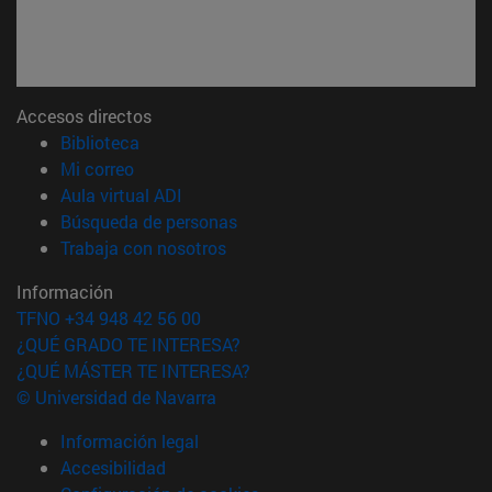
Accesos directos
(abre en nueva ventana)
Biblioteca
(abre en nueva ventana)
Mi correo
(abre en nueva ventana)
Aula virtual ADI
(abre en nueva ventana)
Búsqueda de personas
(abre en nueva ventana)
Trabaja con nosotros
Información
TFNO +34 948 42 56 00
¿QUÉ GRADO TE INTERESA?
¿QUÉ MÁSTER TE INTERESA?
© Universidad de Navarra
Información legal
Accesibilidad