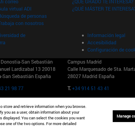
(abre en nueva ventana)
Mi correo
¿QUÉ GRADO TE INTERESA?
(abre en nueva ventana)
Aula virtual ADI
¿QUÉ MÁSTER TE INTERESA
(abre en nueva ventana)
Búsqueda de personas
(abre en nueva ventana)
Trabaja con nosotros
versidad de
Información legal
rra
Accesibilidad
Configuración de coo
Donostia-San Sebastián
Campus Madrid
anuel Lardizabal 13 20018
Calle Marquesado de Sta. Marta
a-San Sebastián España
28027 Madrid España
43 21 98 77
T.
+34 914 51 43 41
Nueva York (IESE)
Campus Munich (IESE)
to store and retrieve information when you browse.
7th St 10019-2201 Nueva York
Maria-Theresia-Straße 15 8167
fy you as a user, obtain information about your
Múnich Alemania
Manage c
is displayed. You can select the cookies you want
oose one of the two options. For more detailed
6 346 8850
T.
+49 89 24209790