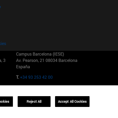
?
kies
Campus Barcelona (IESE)
, 3
Av. Pearson, 21 08034 Barcelona
España
T.
+34 93 253 42 00
Campus Sao Paulo (IESE)
5
Rua Martiniano de Carvalho, 573
01321001 Bela Vista Brasil
ookies
Reject All
Accept All Cookies
T.
+55 11 3177-8300