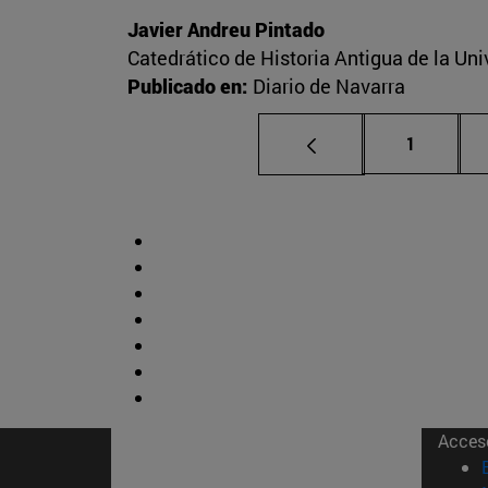
Javier Andreu Pintado
Catedrático de Historia Antigua de la Un
Publicado en:
Diario de Navarra
Página
1
Acces