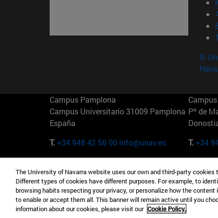
© Uni
Nava
Campus Pamplona
Campus 
Campus Universitario 31009 Pamplona
Pº de M
España
Donosti
T.
+34 948 42 56 00
info@unav.es
T.
+34 9
Campus Madrid (IESE)
Campus 
The University of Navarra website uses our own and third-party cookies 
Camino del Cerro Águila 3 28023
165 W 5
Different types of cookies have different purposes. For example, to identi
Madrid España
EE.UU
browsing habits respecting your privacy, or personalize how the content 
to enable or accept them all. This banner will remain active until you ch
T.
+34 912 11 30 00
T.
+1 64
information about our cookies, please visit our
Cookie Policy.