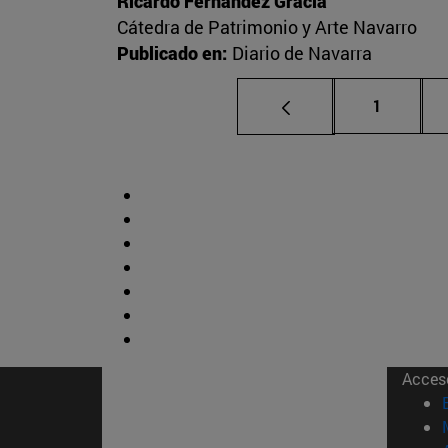
Ricardo Fernández Gracia
Cátedra de Patrimonio y Arte Navarro
Publicado en:
Diario de Navarra
Página
1
Acces