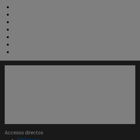
Accesos directos
(abre en nueva ventana)
Biblioteca