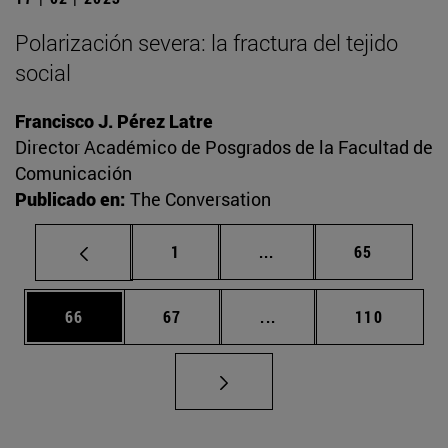
Polarización severa: la fractura del tejido
social
Francisco J. Pérez Latre
Director Académico de Posgrados de la Facultad de
Comunicación
Publicado en:
The Conversation
Página
Páginas intermedias Us
Página
1
...
65
Página
Página
Páginas intermedias U
Página
66
67
...
110