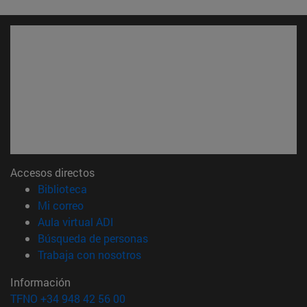
Accesos directos
(abre en nueva ventana)
Biblioteca
(abre en nueva ventana)
Mi correo
(abre en nueva ventana)
Aula virtual ADI
(abre en nueva ventana)
Búsqueda de personas
(abre en nueva ventana)
Trabaja con nosotros
Información
TFNO +34 948 42 56 00