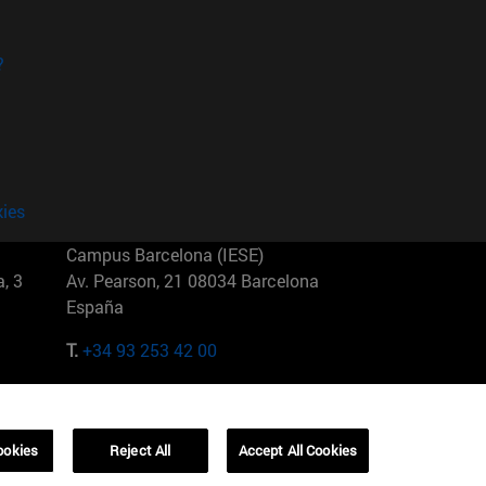
?
kies
Campus Barcelona (IESE)
, 3
Av. Pearson, 21 08034 Barcelona
España
T.
+34 93 253 42 00
Campus Sao Paulo (IESE)
5
Rua Martiniano de Carvalho, 573
01321001 Bela Vista Brasil
ookies
Reject All
Accept All Cookies