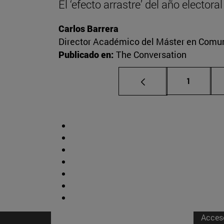
El ‘efecto arrastre’ del año elector
Carlos Barrera
Director Académico del Máster en Comuni
Publicado en:
The Conversation
Página
1
Acces