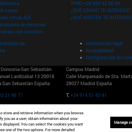
(abre en nueva ventana)
Biblioteca
TFNO +34 948 42 56 00
(abre en nueva ventana)
Mi correo
¿QUÉ GRADO TE INTERESA?
(abre en nueva ventana)
Aula virtual ADI
¿QUÉ MÁSTER TE INTERESA
(abre en nueva ventana)
Búsqueda de personas
(abre en nueva ventana)
Trabaja con nosotros
versidad de
Información legal
rra
Accesibilidad
Configuración de coo
Donostia-San Sebastián
Campus Madrid
anuel Lardizabal 13 20018
Calle Marquesado de Sta. Marta
a-San Sebastián España
28027 Madrid España
43 21 98 77
T.
+34 914 51 43 41
Nueva York (IESE)
Campus Munich (IESE)
to store and retrieve information when you browse.
7th St 10019-2201 Nueva York
Maria-Theresia-Straße 15 8167
fy you as a user, obtain information about your
Múnich Alemania
Manage c
is displayed. You can select the cookies you want
oose one of the two options. For more detailed