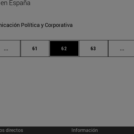
al en España
cación Política y Corporativa
Páginas intermedias Use TAB para desplazarse.
Página
Página
Página
Pági
...
61
62
63
...
os directos
Información