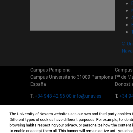
© Uni
Nava
Campus Pamplona
Campus 
Campus Universitario 31009 Pamplona
Pº de M
España
Donosti
T.
+34 948 42 56 00
info@unav.es
T.
+34 9
Campus Madrid (IESE)
Campus 
The University of Navarra website uses our own and third-party cookies 
Camino del Cerro Águila 3 28023
165 W 5
Different types of cookies have different purposes. For example, to identi
Madrid España
EE.UU
browsing habits respecting your privacy, or personalize how the content 
to enable or accept them all. This banner will remain active until you ch