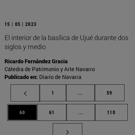
15 | 05 | 2023
El interior de la basílica de Ujué durante dos
siglos y medio
Ricardo Fernández Gracia
Cátedra de Patrimonio y Arte Navarro
Publicado en:
Diario de Navarra
Página
Páginas intermedias Us
Página
1
...
59
Página
Página
Páginas intermedias U
Página
60
61
...
110