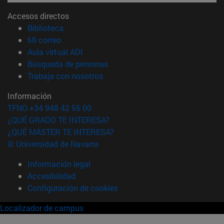
Accesos directos
(abre en nueva ventana)
Biblioteca
(abre en nueva ventana)
Mi correo
(abre en nueva ventana)
Aula virtual ADI
(abre en nueva ventana)
Búsqueda de personas
(abre en nueva ventana)
Trabaja con nosotros
Información
TFNO +34 948 42 56 00
¿QUÉ GRADO TE INTERESA?
¿QUÉ MÁSTER TE INTERESA?
© Universidad de Navarra
Información legal
Accesibilidad
Configuración de cookies
Localizador de campus