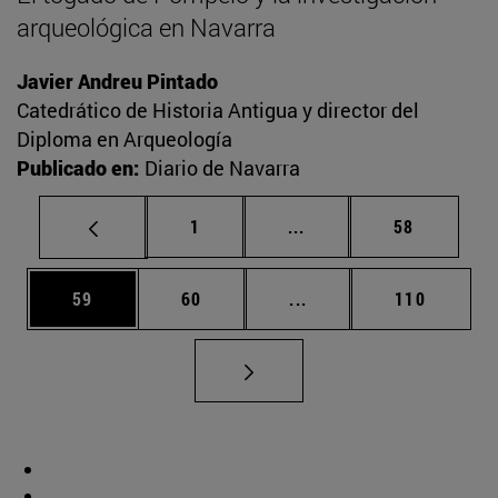
arqueológica en Navarra
Javier Andreu Pintado
Catedrático de Historia Antigua y director del
Diploma en Arqueología
Publicado en:
Diario de Navarra
Página
Páginas intermedias Us
Página
1
...
58
Página
Página
Páginas intermedias U
Página
59
60
...
110