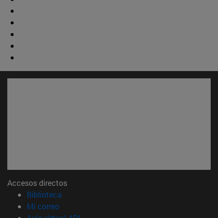
Accesos directos
(abre en nueva ventana)
Biblioteca
(abre en nueva ventana)
Mi correo
(abre en nueva ventana)
Aula virtual ADI