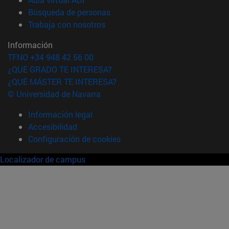
(abre en nueva ventana)
Búsqueda de personas
(abre en nueva ventana)
Trabaja con nosotros
Información
TFNO +34 948 42 56 00
¿QUÉ GRADO TE INTERESA?
¿QUÉ MÁSTER TE INTERESA?
© Universidad de Navarra
Información legal
Accesibilidad
Configuración de cookies
Localizador de campus