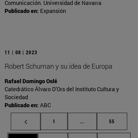
Comunicación. Universidad de Navarra
Publicado en:
Expansión
11 | 08 | 2023
Robert Schuman y su idea de Europa
Rafael Domingo Oslé
Catedrático Álvaro D'Ors del Instituto Cultura y
Sociedad
Publicado en:
ABC
Página
Páginas intermedias Us
Página
1
...
55