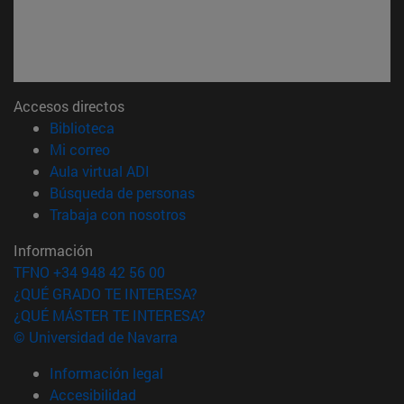
Accesos directos
(abre en nueva ventana)
Biblioteca
(abre en nueva ventana)
Mi correo
(abre en nueva ventana)
Aula virtual ADI
(abre en nueva ventana)
Búsqueda de personas
(abre en nueva ventana)
Trabaja con nosotros
Información
TFNO +34 948 42 56 00
¿QUÉ GRADO TE INTERESA?
¿QUÉ MÁSTER TE INTERESA?
© Universidad de Navarra
Información legal
Accesibilidad