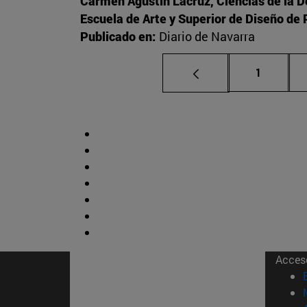
Carmen Agustín Lacruz, Ciencias de la 
Escuela de Arte y Superior de Diseño d
Publicado en:
Diario de Navarra
Página
1
Acces