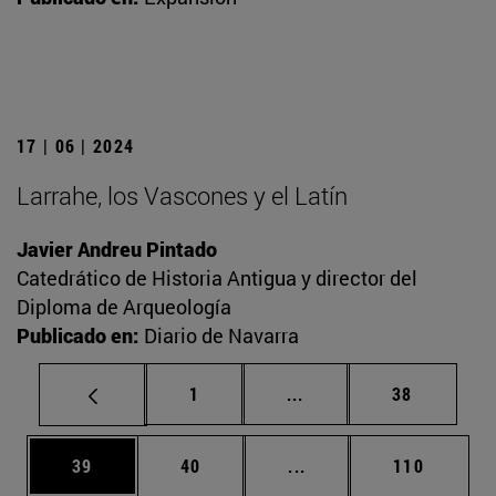
17 | 06 | 2024
Larrahe, los Vascones y el Latín
Javier Andreu Pintado
Catedrático de Historia Antigua y director del
Diploma de Arqueología
Publicado en:
Diario de Navarra
Página
Páginas intermedias Us
Página
1
...
38
Página
Página
Páginas intermedias U
Página
39
40
...
110