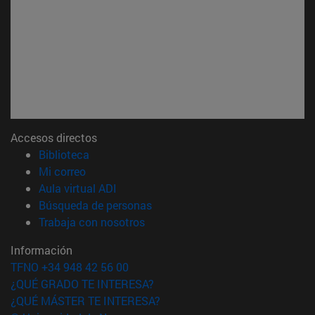
Accesos directos
(abre en nueva ventana)
Biblioteca
(abre en nueva ventana)
Mi correo
(abre en nueva ventana)
Aula virtual ADI
(abre en nueva ventana)
Búsqueda de personas
(abre en nueva ventana)
Trabaja con nosotros
Información
TFNO +34 948 42 56 00
¿QUÉ GRADO TE INTERESA?
¿QUÉ MÁSTER TE INTERESA?