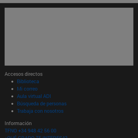
Accesos directos
(abre en nueva ventana)
Biblioteca
(abre en nueva ventana)
Mi correo
(abre en nueva ventana)
Aula virtual ADI
(abre en nueva ventana)
Búsqueda de personas
(abre en nueva ventana)
Trabaja con nosotros
Información
TFNO +34 948 42 56 00
¿QUÉ GRADO TE INTERESA?