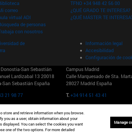
(abre en nueva ventana)
Biblioteca
TFNO +34 948 42 56 00
(abre en nueva ventana)
Mi correo
¿QUÉ GRADO TE INTERESA?
(abre en nueva ventana)
Aula virtual ADI
¿QUÉ MÁSTER TE INTERESA
(abre en nueva ventana)
Búsqueda de personas
(abre en nueva ventana)
Trabaja con nosotros
versidad de
Información legal
rra
Accesibilidad
Configuración de coo
Donostia-San Sebastián
Campus Madrid
anuel Lardizabal 13 20018
Calle Marquesado de Sta. Marta
a-San Sebastián España
28027 Madrid España
43 21 98 77
T.
+34 914 51 43 41
Nueva York (IESE)
Campus Munich (IESE)
to store and retrieve information when you browse.
7th St 10019-2201 Nueva York
Maria-Theresia-Straße 15 8167
fy you as a user, obtain information about your
Múnich Alemania
Manage c
is displayed. You can select the cookies you want
oose one of the two options. For more detailed