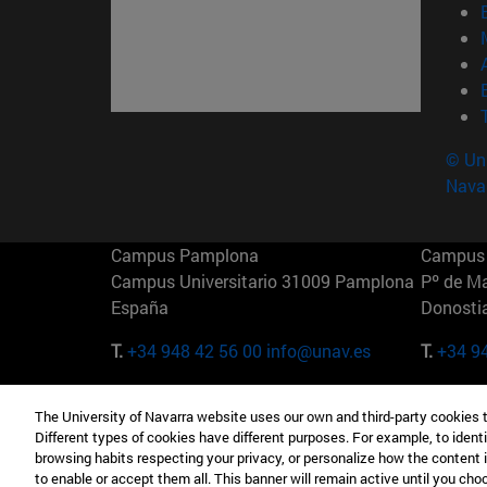
© Uni
Nava
Campus Pamplona
Campus 
Campus Universitario 31009 Pamplona
Pº de M
España
Donosti
T.
+34 948 42 56 00
info@unav.es
T.
+34 9
Campus Madrid (IESE)
Campus 
The University of Navarra website uses our own and third-party cookies 
Camino del Cerro Águila 3 28023
165 W 5
Different types of cookies have different purposes. For example, to identi
Madrid España
EE.UU
browsing habits respecting your privacy, or personalize how the content 
to enable or accept them all. This banner will remain active until you ch