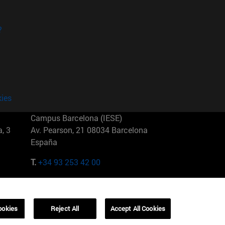
?
kies
Campus Barcelona (IESE)
, 3
Av. Pearson, 21 08034 Barcelona
España
T.
+34 93 253 42 00
Campus Sao Paulo (IESE)
5
Rua Martiniano de Carvalho, 573
01321001 Bela Vista Brasil
ookies
Reject All
Accept All Cookies