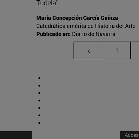
Tudela"
María Concepción García Gaínza
Catedrática emérita de Historia del Arte
Publicado en:
Diario de Navarra
Página
1
Acces