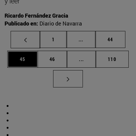
y leer
Ricardo Fernández Gracia
Publicado en:
Diario de Navarra
Página
Páginas intermedias Us
Página
1
...
44
Página
Página
Páginas intermedias U
Página
45
46
...
110