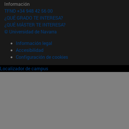
Información
TFNO +34 948 42 56 00
¿QUÉ GRADO TE INTERESA?
¿QUÉ MÁSTER TE INTERESA?
© Universidad de Navarra
Información legal
Accesibilidad
Configuración de cookies
Localizador de campus