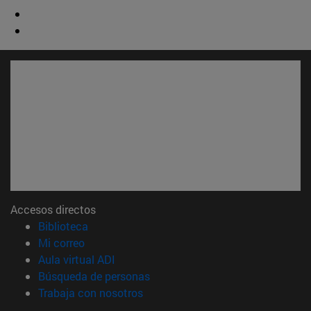
Accesos directos
(abre en nueva ventana)
Biblioteca
(abre en nueva ventana)
Mi correo
(abre en nueva ventana)
Aula virtual ADI
(abre en nueva ventana)
Búsqueda de personas
(abre en nueva ventana)
Trabaja con nosotros