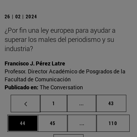
26 | 02 | 2024
¿Por fin una ley europea para ayudar a
superar los males del periodismo y su
industria?
Francisco J. Pérez Latre
Profesor. Director Académico de Posgrados de la
Facultad de Comunicación
Publicado en:
The Conversation
Página
Páginas intermedias Us
Página
1
...
43
Página
Página
Páginas intermedias U
Página
44
45
...
110