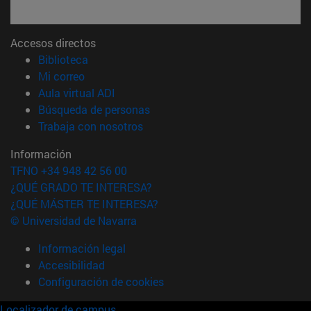
Accesos directos
(abre en nueva ventana)
Biblioteca
(abre en nueva ventana)
Mi correo
(abre en nueva ventana)
Aula virtual ADI
(abre en nueva ventana)
Búsqueda de personas
(abre en nueva ventana)
Trabaja con nosotros
Información
TFNO +34 948 42 56 00
¿QUÉ GRADO TE INTERESA?
¿QUÉ MÁSTER TE INTERESA?
© Universidad de Navarra
Información legal
Accesibilidad
Configuración de cookies
Localizador de campus