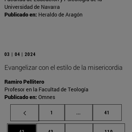
Universidad de Navarra
Publicado en:
Heraldo de Aragón
03 | 04 | 2024
Evangelizar con el estilo de la misericordia
Ramiro Pellitero
Profesor en la Facultad de Teología
Publicado en:
Omnes
Página
Páginas intermedias Us
Página
1
...
41
Página
Página
Páginas intermedias U
Página
42
43
...
110