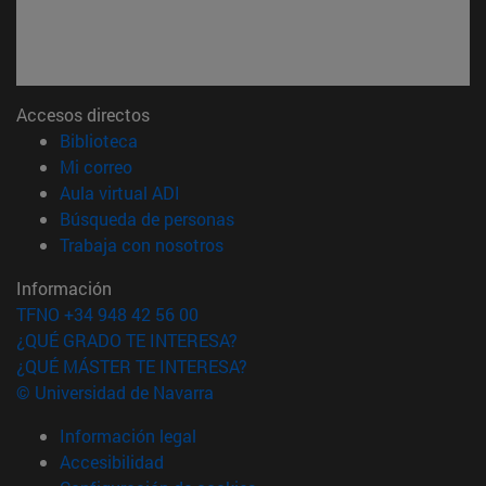
Accesos directos
(abre en nueva ventana)
Biblioteca
(abre en nueva ventana)
Mi correo
(abre en nueva ventana)
Aula virtual ADI
(abre en nueva ventana)
Búsqueda de personas
(abre en nueva ventana)
Trabaja con nosotros
Información
TFNO +34 948 42 56 00
¿QUÉ GRADO TE INTERESA?
¿QUÉ MÁSTER TE INTERESA?
© Universidad de Navarra
Información legal
Accesibilidad