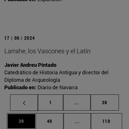
17 | 06 | 2024
Larrahe, los Vascones y el Latín
Javier Andreu Pintado
Catedrático de Historia Antigua y director del
Diploma de Arqueología
Publicado en:
Diario de Navarra
Página
Páginas intermedias Us
Página
1
...
38
Página
Página
Páginas intermedias U
Página
39
40
...
110