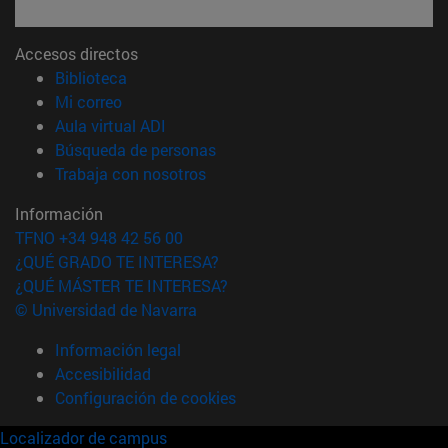
Accesos directos
(abre en nueva ventana)
Biblioteca
(abre en nueva ventana)
Mi correo
(abre en nueva ventana)
Aula virtual ADI
(abre en nueva ventana)
Búsqueda de personas
(abre en nueva ventana)
Trabaja con nosotros
Información
TFNO +34 948 42 56 00
¿QUÉ GRADO TE INTERESA?
¿QUÉ MÁSTER TE INTERESA?
© Universidad de Navarra
Información legal
Accesibilidad
Configuración de cookies
Localizador de campus