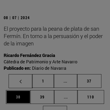
08 | 07 | 2024
El proyecto para la peana de plata de san
Fermín. En torno a la persuasión y el poder
de la imagen
Ricardo Fernández Gracia
Cátedra de Patrimonio y Arte Navarro
Publicado en:
Diario de Navarra
Página
Páginas intermedias Us
Página
1
...
37
Página
Página
Páginas intermedias U
Página
38
39
...
110